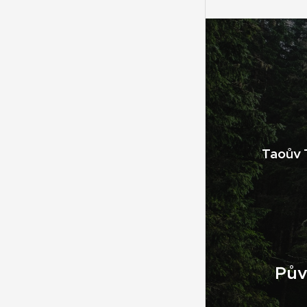
Taoův 
Pův