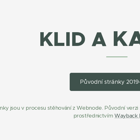
K
KLID A
Původní stránky 2019
ánky jsou v procesu stěhování z Webnode. Původní verzi 
prostřednictvím
Wayback 